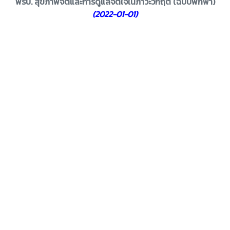
พรบ. สุขภาพจิตและการดูแลจิตใจในภาวะวิกฤต (ฉบับพกพา)
(2022-01-01)