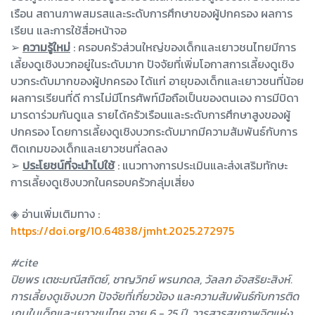
เรือน สถานภาพสมรสและระดับการศึกษาของผู้ปกครอง ผลการ
เรียน และการใช้สื่อหน้าจอ
➢
ความรู้ใหม่
: ครอบครัวส่วนใหญ่ของเด็กและเยาวชนไทยมีการ
เลี้ยงดูเชิงบวกอยู่ในระดับมาก ปัจจัยที่เพิ่มโอกาสการเลี้ยงดูเชิง
บวกระดับมากของผู้ปกครอง ได้แก่ อายุของเด็กและเยาวชนที่น้อย
ผลการเรียนที่ดี การไม่มีโทรศัพท์มือถือเป็นของตนเอง การมีบิดา
มารดาร่วมกันดูแล รายได้ครัวเรือนและระดับการศึกษาสูงของผู้
ปกครอง โดยการเลี้ยงดูเชิงบวกระดับมากมีความสัมพันธ์กับการ
ติดเกมของเด็กและเยาวชนที่ลดลง
➢
ประโยชน์ที่จะนำไปใช้
: แนวทางการประเมินและส่งเสริมทักษะ
การเลี้ยงดูเชิงบวกในครอบครัวกลุ่มเสี่ยง
◈ อ่านเพิ่มเติมทาง :
https://doi.org/10.64838/jmht.2025.272975
#cite
ปิยพร เตชะมณีสถิตย์, ชาญวิทย์ พรนภดล, วัลลภ อัจสริยะสิงห์.
การเลี้ยงดูเชิงบวก ปัจจัยที่เกี่ยวข้อง และความสัมพันธ์กับการติด
เกมในเด็กและเยาวชนไทย อายุ 6 - 25 ปี. วารสารสุขภาพจิตแห่ง