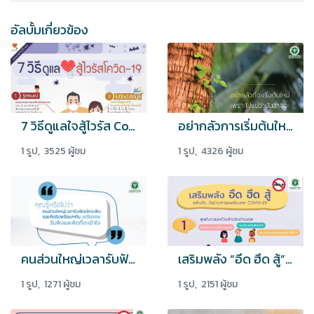
อัลบั้มเกี่ยวข้อง
7 วิธีดูแลใจสู้ไวรัส Covid-19
อย่ากลัวการเริ่มต้นใหม่
1 รูป, 3525 ผู้ชม
1 รูป, 4326 ผู้ชม
คนส่วนใหญ่เวลารับฟังมักจะฟังและคิดไปพร้อมๆกัน แต่ไม่เคยรับฟังและคิดที่จะเข้าใจ
เสริมพลัง “อึด ฮึด สู้” อย่างไร....ในช่วงการแพร่ระบาด COVID-19
1 รูป, 1271 ผู้ชม
1 รูป, 2151 ผู้ชม