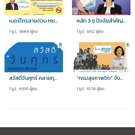
เบอร์โทรสายด่วน Hotline หน่วยงานในสังกัดกรมสุขภาพจิต
หลัก 3 ช ปัจจัยสำคัญต่อการรับวัคซีนของประชาชน
1 รูป, 3669 ผู้ชม
1 รูป, 1452 ผู้ชม
สวัสดีวันศุกร์ คลายทุกข์ สร้างสุข..
“กรมสุขภาพจิต” จับมือ “Tero Music” เปิดโปรเจค “In The Mood For Love”
1 รูป, 6910 ผู้ชม
1 รูป, 1076 ผู้ชม