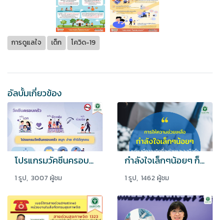
การดูแลใจ
เด็ก
โควิด-19
อัลบั้มเกี่ยวข้อง
โปรแกรมวัคซีนครอบครัว 'สนุก ง่าย ทำได้ทุกคน
กำลังใจเล็กๆน้อยๆ ก็สร้างสุขได้
1 รูป, 3007 ผู้ชม
1 รูป, 1462 ผู้ชม