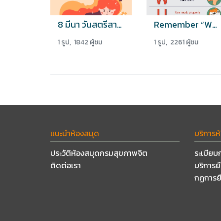
8 มีนา วันสตรีสากล
Remember “W-U-H-A-N
1 รูป, 1842 ผู้ชม
1 รูป, 2261 ผู้ชม
แนะนำห้องสมุด
บริการห
ประวัติห้องสมุดกรมสุขภาพจิต
ระเบียบ
ติดต่อเรา
บริการย
กฏการย