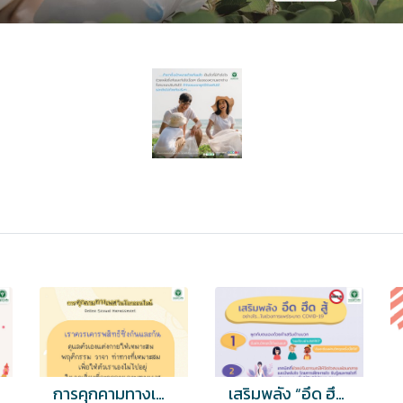
การคุกคามทางเพศในโลกออนไลน์ หรือ Online Sexual Harassment
เสริมพลัง “อึด ฮึด สู้” อย่างไร....ในช่วงการแพร่ระบาด COVID-19