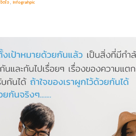
งจิตใจ
,
Infograhpic