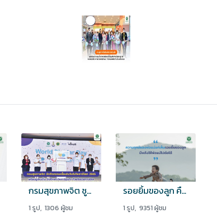
กรมสุขภาพจิต ชูประเด็นรักษาไบโพลาร์ด้วยจิตเวชทางไกล
รอยยิ้มของลูก คือพลังของพ่อแม่
1 รูป, 1306 ผู้ชม
1 รูป, 9351 ผู้ชม