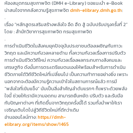
ห้องสมุดกรมสุขภาพจิต (DMH e-Library) ขอแนะนำ e-Book
น่าสนใจจากคลังความรู้สุขภาพจิต
dmh-elibrary.dmh.go.th
:
.
เรื่อง “หลักสูตรเสริมสร้างพลังใจ อึด ฮึด สู้ ฉบับปรับปรุงครั้งที่ 2”
โดย : สำนักวิชาการสุขภาพจิต กรมสุขภาพจิต
.
การดำเนินชีวิตในสังคมยุคปัจจุบันประชาชนต้องเผชิญกับภาวะ
วิกฤต และมีความกังวลหลายด้าน ทั้งความกังวลเรื่องการปรับตัว
การดำเนินชีวิตวิถีใหม่ ความกังวลเรื่องผลกระทบทางสังคมและ
เศรษฐกิจ ดังนั้นการตระเตรียมตนเองให้พร้อมสำหรับการดำเนิน
ชีวิตภายใต้วิถีชีวิตใหม่ที่เปลี่ยนไป เป็นความท้าทายอย่างยิ่ง เพราะ
นอกจากจะต้องมีความรู้ความเข้าใจในสถานการณ์แล้ว การมี
“พลังใจที่เข้มแข็ง” นับเป็นสิ่งสำคัญลำดับแรกๆ ก็เพราะด้วยพลัง
ใจนี้ ช่วยให้เรามีความอดทน สามารถยืนหยัด ปรับตัว และรับมือ
กับปัญหาต่างๆ ที่เกิดขึ้นจากวิกฤตครั้งนี้ได้ รวมทั้งนำพาให้เรา
เจริญเติบโตไปสู่วิถีชีวิตใหม่ที่ดีกว่าเดิม
อ่านออนไลน์ทาง:
https://dmh-
elibrary.org/items/show/1465
.