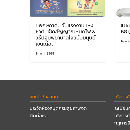
1 พฤษภาคม วันแรงงานแห่ง
แนะน
ชาติ "เช็กสัญญาณหมดไฟ &
68 
วิธีปฐมพยาบาลใจฉบับมนุษย์
14 พ.ค
เงินเดือน"
14 พ.ค. 2569
แนะนำห้องสมุด
บริการห
ประวัติห้องสมุดกรมสุขภาพจิต
ระเบียบ
ติดต่อเรา
บริการย
กฏการย