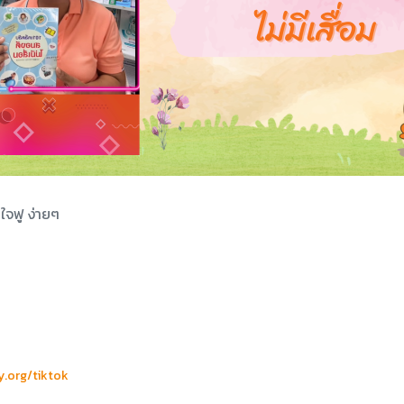
ใจฟู ง่ายๆ
y.org/tiktok