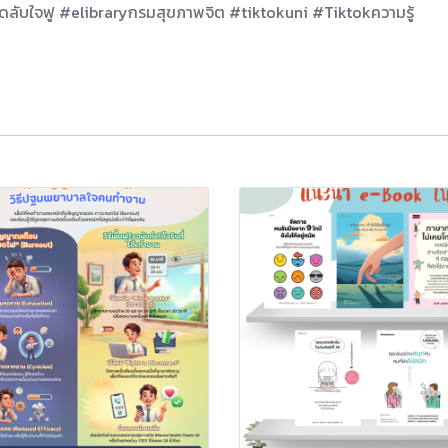
ดลับใจฟู #elibraryกรมสุขภาพจิต #tiktokuni #Tiktokความรู้