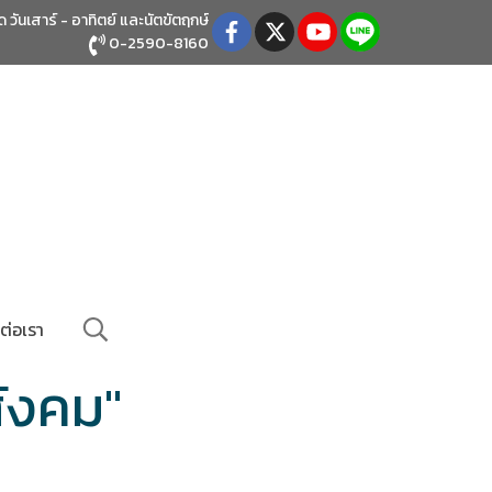
ิด วันเสาร์ - อาทิตย์
และนัตขัตฤกษ์
0-2590-8160
ต่อเรา
ังคม"