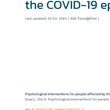
the COVID-19 e
Last updated: 26 มี.ค. 2563
|
836 จำนวนผู้เข้าชม
|
Psychological interventions for people affected by t
Duan L, Zhu G. Psychological interventions for people
doi:
10.1016/S2215-0366(20)30073-0.