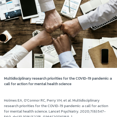
Multidisciplinary research priorities for the COVID-19 pandemic: a
call for action for mental health science
Holmes EA, O'Connor RC, Perry VH, et al. Multidisciplinary
research priorities for the COVID-19 pandemic: a call for action
for mental health science. Lancet Psychiatry. 2020;7(6):547-
560. doi:10.1016/S2215-0366(20)30168-1